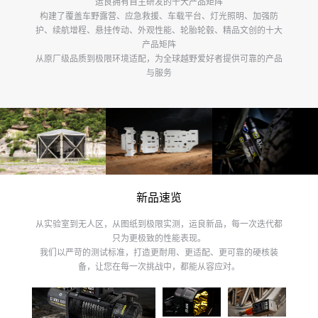
运良拥有自主研发的十大产品矩阵
构建了覆盖车野露营、应急救援、车载平台、灯光照明、加强防
护、续航增程、悬挂传动、外观性能、轮胎轮毂、精品文创的十大
产品矩阵
从原厂级品质到极限环境适配，为全球越野爱好者提供可靠的产品
与服务
新品速览
从实验室到无人区，从图纸到极限实测，运良新品，每一次迭代都
只为更极致的性能表现。
我们以严苛的测试标准，打造更耐用、更适配、更可靠的硬核装
备，让您在每一次挑战中，都能从容应对。