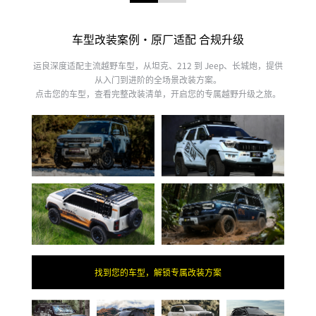
车型改装案例・原厂适配 合规升级
运良深度适配主流越野车型，从坦克、212 到 Jeep、长城炮，提供
从入门到进阶的全场景改装方案。
点击您的车型，查看完整改装清单，开启您的专属越野升级之旅。
找到您的车型，解锁专属改装方案