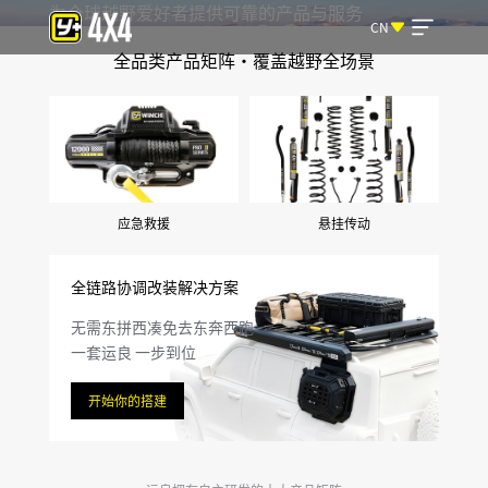
为全球越野爱好者提供可靠的产品与服务
CN
全品类产品矩阵・覆盖越野全场景
应急救援
悬挂传动
全链路协调改装解决方案
无需东拼西凑免去东奔西跑
一套运良 一步到位
开始你的搭建