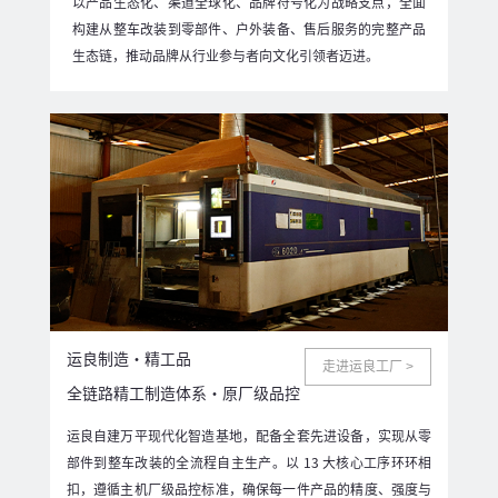
以产品生态化、渠道全球化、品牌符号化为战略支点，全面
构建从整车改装到零部件、户外装备、售后服务的完整产品
生态链，推动品牌从行业参与者向文化引领者迈进。
运良制造・精工品
走进运良工厂 >
全链路精工制造体系・原厂级品控
运良自建万平现代化智造基地，配备全套先进设备，实现从零
部件到整车改装的全流程自主生产。以 13 大核心工序环环相
扣，遵循主机厂级品控标准，确保每一件产品的精度、强度与