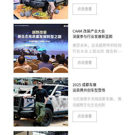
——这不仅是资源联动，更是
点击查看
我们向全行业开放技术积累、
实战经验与生态资源的重要一
步。
CAAM 改装产业大会
深度参与行业发展新蓝图
展望未来，运良越野将积极践
行在大会上提出的 理念和方
案。在推动行业发展方面，运
点击查看
良越野将积极参与行业标准的
制定和完善，加强与协会及其
他企业的合作，共同打击假冒
伪劣产品
2025 成都车展
运良携共创车型登场
与红旗携手亮相成都车展， 推
动越野文化生态创新
点击查看